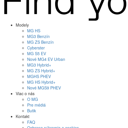
Modely
MG
HS
MG
3 Benzín
MG
ZS Benzín
Cyberster
MG
S5 EV
Nové
MG4
EV Urban
MG
3 Hybrid+
MG
ZS Hybrid+
MG
HS PHEV
MG
HS Hybrid+
Nové
MGS9
PHEV
Viac o nás
O MG
Pre médiá
Butik
Kontakt
FAQ
Ochrana súkromia a cookies