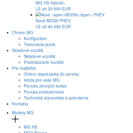
MG
HS Hybrid+
Už od 29 890 EUR
Nové
MGS9
PHEV
Už od 40 690 EUR
Chcem MG
Konfigurátor
Testovacia jazda
Skladové vozidlá
Skladové vozidlá
Predvádzacie vozidlá
Pre majiteľov
Online objednávka do servisu
Istota pre vaše MG
Ponuka zimných kolies
Ponuka prislušenstva
Technické stanoviská a potvrdenia
Kontakty
Modely MG
MG
HS
MG
3 Benzín