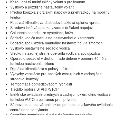
Kožou obšitý multifunkčný volant s prešívaním
Výškovo a pozdĺžne nastaviteľný volant
Predná konzola s držiakmi nápojov a priehradkou na mobilný
telefón
Posuvná klimatizovaná stredová lakťová opierka vpredu
Stredová lakťová opierka vzadu s držiakmi nápojov
Čalúnenie sedadiel zo syntetickej kože
Sedadlo vodiča manualne nastaviteľné v 6 smeroch
Sedadlo spolujazdca manuálne nastaviteľné v 4 smeroch
Výškovo nastaviteľné sedadlo vodiča
Vrecko na zadnej strane operadla vodiča a spolujazdca
Operadlo sedadiel v druhom rade delené v pomere 60:40 s
funkciou nastavenia sklonu
Digitálna klimatizácia s peľovým filtrom
Výdychy ventilácie pre zadných cestujúcich v zadnej časti
stredovej konzoly
Tempomat s obmedzovačom rýchlosti
Tlačidlo motora START/STOP
Elektrické ovládanie predných a zadných okien, okno vodiča s
funkciou AUTO a ochranou proti privretiu
Sťahovanie a uzatváranie okien pomocou diaľkového ovládania
centrálneho zamykania
Centrálne zamykanie dverí s diaľkovým ovládaním