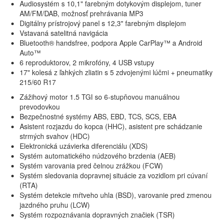
Audiosystém s 10,1" farebným dotykovým displejom, tuner
AM/FM/DAB, možnosť prehrávania MP3
Digitálny prístrojový panel s 12,3" farebným displejom
Vstavaná satelitná navigácia
Bluetooth® handsfree, podpora Apple CarPlay™ a Android
Auto™
6 reproduktorov, 2 mikrofóny, 4 USB vstupy
17" kolesá z ľahkých zliatin s 5 zdvojenými lúčmi + pneumatiky
215/60 R17
Zážihový motor 1.5 TGI so 6-stupňovou manuálnou
prevodovkou
Bezpečnostné systémy ABS, EBD, TCS, SCS, EBA
Asistent rozjazdu do kopca (HHC), asistent pre schádzanie
strmých svahov (HDC)
Elektronická uzávierka diferenciálu (XDS)
Systém automatického núdzového brzdenia (AEB)
Systém varovania pred čelnou zrážkou (FCW)
Systém sledovania dopravnej situácie za vozidlom pri cúvaní
(RTA)
Systém detekcie mŕtveho uhla (BSD), varovanie pred zmenou
jazdného pruhu (LCW)
Systém rozpoznávania dopravných značiek (TSR)