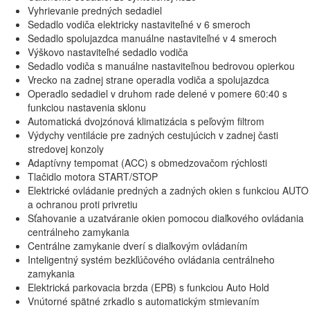
Vyhrievanie predných sedadiel
Sedadlo vodiča elektricky nastaviteľné v 6 smeroch
Sedadlo spolujazdca manuálne nastaviteľné v 4 smeroch
Výškovo nastaviteľné sedadlo vodiča
Sedadlo vodiča s manuálne nastaviteľnou bedrovou opierkou
Vrecko na zadnej strane operadla vodiča a spolujazdca
Operadlo sedadiel v druhom rade delené v pomere 60:40 s
funkciou nastavenia sklonu
Automatická dvojzónová klimatizácia s peľovým filtrom
Výdychy ventilácie pre zadných cestujúcich v zadnej časti
stredovej konzoly
Adaptívny tempomat (ACC) s obmedzovačom rýchlosti
Tlačidlo motora START/STOP
Elektrické ovládanie predných a zadných okien s funkciou AUTO
a ochranou proti privretiu
Sťahovanie a uzatváranie okien pomocou diaľkového ovládania
centrálneho zamykania
Centrálne zamykanie dverí s diaľkovým ovládaním
Inteligentný systém bezkľúčového ovládania centrálneho
zamykania
Elektrická parkovacia brzda (EPB) s funkciou Auto Hold
Vnútorné spätné zrkadlo s automatickým stmievaním