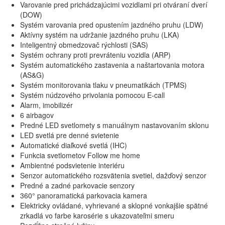
Varovanie pred prichádzajúcimi vozidlami pri otváraní dverí
(DOW)
Systém varovania pred opustením jazdného pruhu (LDW)
Aktívny systém na udržanie jazdného pruhu (LKA)
Inteligentný obmedzovač rýchlosti (SAS)
Systém ochrany proti prevráteniu vozidla (ARP)
Systém automatického zastavenia a naštartovania motora
(AS&G)
Systém monitorovania tlaku v pneumatikách (TPMS)
Systém núdzového privolania pomocou E-call
Alarm, imobilizér
6 airbagov
Predné LED svetlomety s manuálnym nastavovaním sklonu
LED svetlá pre denné svietenie
Automatické diaľkové svetlá (IHC)
Funkcia svetlometov Follow me home
Ambientné podsvietenie interiéru
Senzor automatického rozsvätenia svetiel, dažďový senzor
Predné a zadné parkovacie senzory
360° panoramatická parkovacia kamera
Elektricky ovládané, vyhrievané a sklopné vonkajšie spätné
zrkadlá vo farbe karosérie s ukazovateľmi smeru