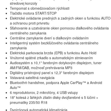
stredovej konzoly
Tempomat s obmedzovačom rýchlosti
Tlačidlo motora START/STOP
Elektrické ovládanie predných a zadných okien s funkciou AUTO
a ochranou proti privretiu
Sťahovanie a uzatváranie okien pomocou diaľkového ovládania
centrálneho zamykania
Centrálne zamykanie dverí s diaľkovým ovládaním
Inteligentný systém bezkľúčového ovládania centrálneho
zamykania
Elektrická parkovacia brzda (EPB) s funkciou Auto Hold
Vnútorné spätné zrkadlo s automatickým stmievaním
Audiosystém s 10,1" farebným dotykovým displejom, tuner
AM/FM/DAB, možnosť prehrávania MP3
Digitálny prístrojový panel s 12,3" farebným displejom
Vstavaná satelitná navigácia
Bluetooth® handsfree, podpora Apple CarPlay™ a Android
Auto™
6 reproduktorov, 2 mikrofóny, 4 USB vstupy
18" kolesá z ľahkých zliatin disky dvojfarebné s 5 lúčmi +
pneumatiky 235/50 R18
Dvojzónová automatická klimatizácia