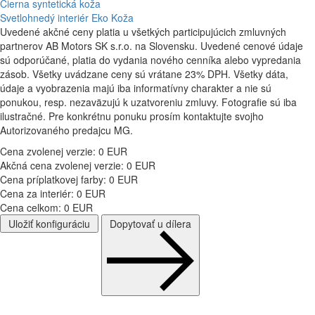
Čierna syntetická koža
Svetlohnedý interiér Eko Koža
Uvedené akčné ceny platia u všetkých participujúcich zmluvných
partnerov AB Motors SK s.r.o. na Slovensku. Uvedené cenové údaje
sú odporúčané, platia do vydania nového cenníka alebo vypredania
zásob. Všetky uvádzane ceny sú vrátane 23% DPH. Všetky dáta,
údaje a vyobrazenia majú iba informatívny charakter a nie sú
ponukou, resp. nezaväzujú k uzatvoreniu zmluvy. Fotografie sú iba
ilustračné. Pre konkrétnu ponuku prosím kontaktujte svojho
Autorizovaného predajcu MG.
Cena zvolenej verzie:
0
EUR
Akčná cena zvolenej verzie:
0
EUR
Cena príplatkovej farby:
0
EUR
Cena za interiér:
0
EUR
Cena celkom:
0
EUR
Uložiť konfiguráciu
Dopytovať u dílera