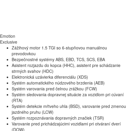
Emotion
Exclusive
Zážihový motor 1.5 TGI so 6-stupňovou manuálnou
prevodovkou
Bezpečnostné systémy ABS, EBD, TCS, SCS, EBA
Asistent rozjazdu do kopca (HHC), asistent pre schádzanie
strmých svahov (HDC)
Elektronická uzávierka diferenciálu (XDS)
Systém automatického núdzového brzdenia (AEB)
Systém varovania pred čelnou zrážkou (FCW)
Systém sledovania dopravnej situácie za vozidlom pri cúvaní
(RTA)
Systém detekcie mŕtveho uhla (BSD), varovanie pred zmenou
jazdného pruhu (LCW)
Systém rozpoznávania dopravných značiek (TSR)
Varovanie pred prichádzajúcimi vozidlami pri otváraní dverí
(DOW)