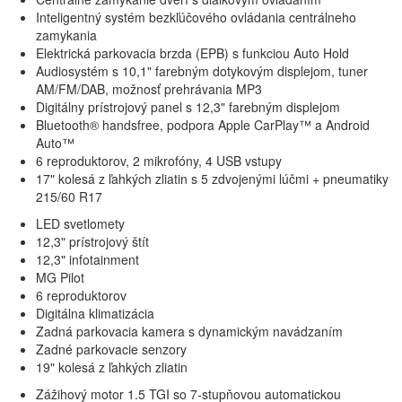
Inteligentný systém bezkľúčového ovládania centrálneho
zamykania
Elektrická parkovacia brzda (EPB) s funkciou Auto Hold
Audiosystém s 10,1" farebným dotykovým displejom, tuner
AM/FM/DAB, možnosť prehrávania MP3
Digitálny prístrojový panel s 12,3" farebným displejom
Bluetooth® handsfree, podpora Apple CarPlay™ a Android
Auto™
6 reproduktorov, 2 mikrofóny, 4 USB vstupy
17" kolesá z ľahkých zliatin s 5 zdvojenými lúčmi + pneumatiky
215/60 R17
LED svetlomety
12,3" prístrojový štít
12,3" infotainment
MG Pilot
6 reproduktorov
Digitálna klimatizácia
Zadná parkovacia kamera s dynamickým navádzaním
Zadné parkovacie senzory
19" kolesá z ľahkých zliatin
Zážihový motor 1.5 TGI so 7-stupňovou automatickou