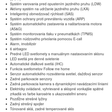
Systém varovania pred opustením jazdného pruhu (LDW)
Aktívny systém na udržanie jazdného pruhu (LKA)
Inteligentný obmedzovač rýchlosti (SAS)
Systém ochrany proti prevráteniu vozidla (ARP)
Systém automatického zastavenia a naštartovania motora
(AS&G)
Systém monitorovania tlaku v pneumatikách (TPMS)
Systém núdzového privolania pomocou E-call
Alarm, imobilizér
6 airbagov
Predné LED svetlomety s manuálnym nastavovaním sklonu
LED svetlá pre denné svietenie
Automatické diaľkové svetlá (IHC)
Funkcia svetlometov Follow me home
Senzor automatického rozsvätenia svetiel, dažďový senzor
Zadné parkovacie senzory
Zadná parkovacia kamera s dynamickými navádzacími líniami
Elektricky ovládané, vyhrievané a sklopné vonkajšie spätné
zrkadlá vo farbe karosérie s ukazovateľmi smeru
Pozdĺžne strešné lyžiny
Zadný strešný spojler
Tónované sklá, zadné temperované sklo