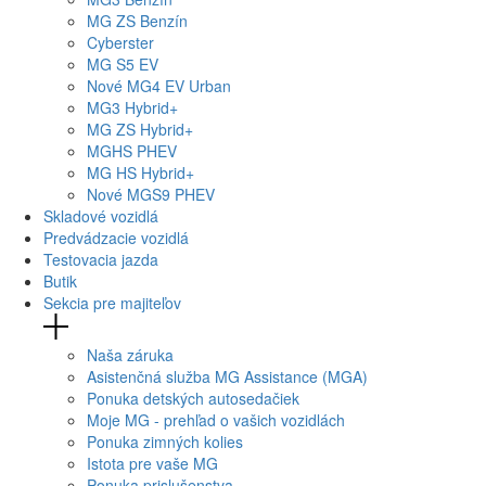
MG
ZS Benzín
Cyberster
MG
S5 EV
Nové
MG4
EV Urban
MG
3 Hybrid+
MG
ZS Hybrid+
MG
HS PHEV
MG
HS Hybrid+
Nové
MGS9
PHEV
Skladové vozidlá
Predvádzacie vozidlá
Testovacia jazda
Butik
Sekcia pre majiteľov
Naša záruka
Asistenčná služba MG Assistance (MGA)
Ponuka detských autosedačiek
Moje MG - prehľad o vašich vozidlách
Ponuka zimných kolies
Istota pre vaše MG
Ponuka prislušenstva