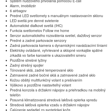
Systém núdzového privolania pomocou E-call
Alarm, imobilizér
6 airbagov
Predné LED svetlomety s manuálnym nastavovaním sklonu
LED svetlá pre denné svietenie
Automatické diaľkové svetlá (IHC)
Funkcia svetlometov Follow me home
Senzor automatického rozsvätenia svetiel, dažďový senzor
Predné a zadné parkovacie senzory
Zadná parkovacia kamera s dynamickými navádzacími líniami
Elektricky ovládané, vyhrievané a sklopné vonkajšie spätné
zrkadlá vo farbe karosérie s ukazovateľmi smeru
Pozdĺžne strešné lyžiny
Zadný strešný spojler
Tónované sklá, zadné temperované sklo
Zatmavené zadné bočné sklá a zatmavené zadné sklo
Kožou obšitý multifunkčný volant s prešívaním
Výškovo a pozdĺžne nastaviteľný volant
Predná konzola s držiakmi nápojov a priehradkou na mobilný
telefón
Posuvná klimatizovaná stredová lakťová opierka vpredu
Stredová lakťová opierka vzadu s držiakmi nápojov
Čalúnenie sedadiel zo syntetickej kože