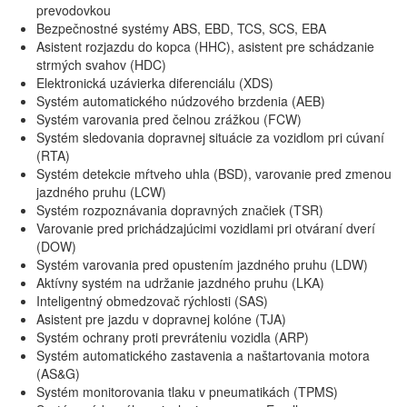
prevodovkou
Bezpečnostné systémy ABS, EBD, TCS, SCS, EBA
Asistent rozjazdu do kopca (HHC), asistent pre schádzanie
strmých svahov (HDC)
Elektronická uzávierka diferenciálu (XDS)
Systém automatického núdzového brzdenia (AEB)
Systém varovania pred čelnou zrážkou (FCW)
Systém sledovania dopravnej situácie za vozidlom pri cúvaní
(RTA)
Systém detekcie mŕtveho uhla (BSD), varovanie pred zmenou
jazdného pruhu (LCW)
Systém rozpoznávania dopravných značiek (TSR)
Varovanie pred prichádzajúcimi vozidlami pri otváraní dverí
(DOW)
Systém varovania pred opustením jazdného pruhu (LDW)
Aktívny systém na udržanie jazdného pruhu (LKA)
Inteligentný obmedzovač rýchlosti (SAS)
Asistent pre jazdu v dopravnej kolóne (TJA)
Systém ochrany proti prevráteniu vozidla (ARP)
Systém automatického zastavenia a naštartovania motora
(AS&G)
Systém monitorovania tlaku v pneumatikách (TPMS)