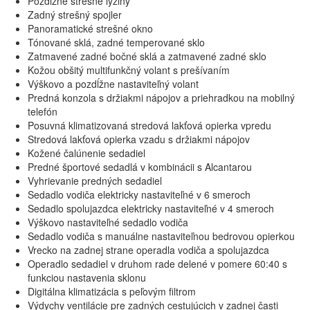
Pozdĺžne strešné lyžiny
Zadný strešný spojler
Panoramatické strešné okno
Tónované sklá, zadné temperované sklo
Zatmavené zadné bočné sklá a zatmavené zadné sklo
Kožou obšitý multifunkčný volant s prešívaním
Výškovo a pozdĺžne nastaviteľný volant
Predná konzola s držiakmi nápojov a priehradkou na mobilný
telefón
Posuvná klimatizovaná stredová lakťová opierka vpredu
Stredová lakťová opierka vzadu s držiakmi nápojov
Kožené čalúnenie sedadiel
Predné športové sedadlá v kombinácii s Alcantarou
Vyhrievanie predných sedadiel
Sedadlo vodiča elektricky nastaviteľné v 6 smeroch
Sedadlo spolujazdca elektricky nastaviteľné v 4 smeroch
Výškovo nastaviteľné sedadlo vodiča
Sedadlo vodiča s manuálne nastaviteľnou bedrovou opierkou
Vrecko na zadnej strane operadla vodiča a spolujazdca
Operadlo sedadiel v druhom rade delené v pomere 60:40 s
funkciou nastavenia sklonu
Digitálna klimatizácia s peľovým filtrom
Výdychy ventilácie pre zadných cestujúcich v zadnej časti