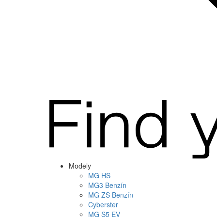
Modely
MG
HS
MG
3 Benzín
MG
ZS Benzín
Cyberster
MG
S5 EV