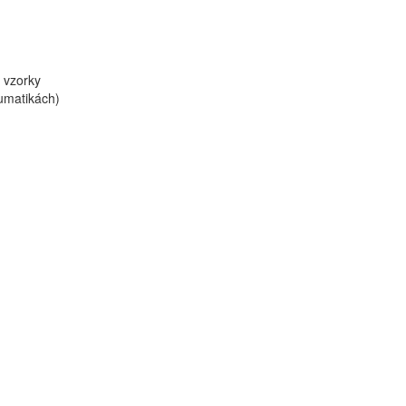
 vzorky
umatikách)