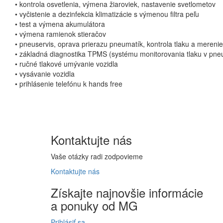
• kontrola osvetlenia, výmena žiaroviek, nastavenie svetlometov
• vyčistenie a dezinfekcia klimatizácie s výmenou filtra peľu
• test a výmena akumulátora
• výmena ramienok stieračov
• pneuservis, oprava prierazu pneumatík, kontrola tlaku a merenie
• základná diagnostika TPMS (systému monitorovania tlaku v pne
• ručné tlakové umývanie vozidla
• vysávanie vozidla
• prihlásenie telefónu k hands free
Kontaktujte
nás
Vaše otázky radi zodpovieme
Kontaktujte
nás
Získajte
najnovšie informácie
a
ponuky
od MG
Prihlásiť sa