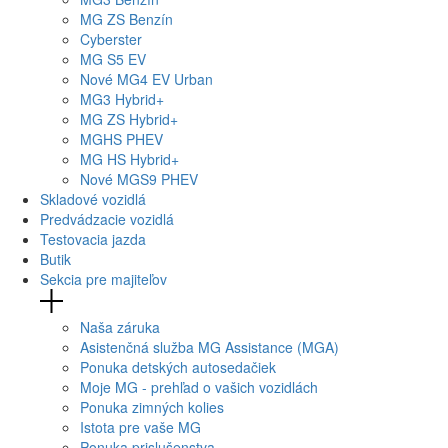
MG
ZS Benzín
Cyberster
MG
S5 EV
Nové
MG4
EV Urban
MG
3 Hybrid+
MG
ZS Hybrid+
MG
HS PHEV
MG
HS Hybrid+
Nové
MGS9
PHEV
Skladové vozidlá
Predvádzacie vozidlá
Testovacia jazda
Butik
Sekcia pre majiteľov
Naša záruka
Asistenčná služba MG Assistance (MGA)
Ponuka detských autosedačiek
Moje MG - prehľad o vašich vozidlách
Ponuka zimných kolies
Istota pre vaše MG
Ponuka prislušenstva