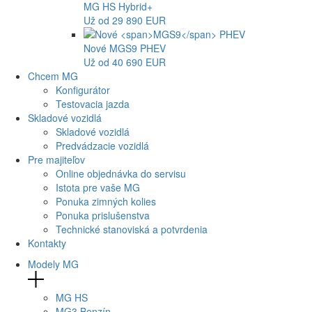
MG
HS Hybrid+
Už od 29 890 EUR
Nové
MGS9
PHEV
Už od 40 690 EUR
Chcem MG
Konfigurátor
Testovacia jazda
Skladové vozidlá
Skladové vozidlá
Predvádzacie vozidlá
Pre majiteľov
Online objednávka do servisu
Istota pre vaše MG
Ponuka zimných kolies
Ponuka prislušenstva
Technické stanoviská a potvrdenia
Kontakty
Modely MG
MG
HS
MG
3 Benzín