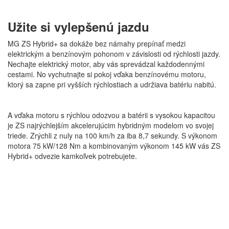
Užite si vylepšenú jazdu
MG ZS Hybrid+ sa dokáže bez námahy prepínať medzi
elektrickým a benzínovým pohonom v závislosti od rýchlosti jazdy.
Nechajte elektrický motor, aby vás sprevádzal každodennými
cestami. No vychutnajte si pokoj vďaka benzínovému motoru,
ktorý sa zapne pri vyšších rýchlostiach a udržiava batériu nabitú.
A vďaka motoru s rýchlou odozvou a batérii s vysokou kapacitou
je ZS najrýchlejším akcelerujúcim hybridným modelom vo svojej
triede. Zrýchli z nuly na 100 km/h za iba 8,7 sekundy. S výkonom
motora 75 kW/128 Nm a kombinovaným výkonom 145 kW vás ZS
Hybrid+ odvezie kamkoľvek potrebujete.