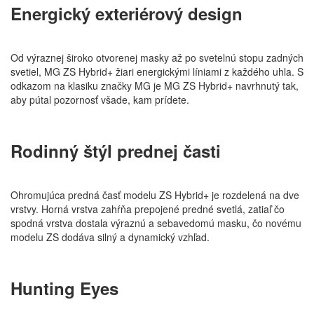
Energický exteriérový design
Od výraznej široko otvorenej masky až po svetelnú stopu zadných
svetiel, MG ZS Hybrid+ žiari energickými líniami z každého uhla. S
odkazom na klasiku značky MG je MG ZS Hybrid+ navrhnutý tak,
aby pútal pozornosť všade, kam prídete.
Rodinný štýl prednej časti
Ohromujúca predná časť modelu ZS Hybrid+ je rozdelená na dve
vrstvy. Horná vrstva zahŕňa prepojené predné svetlá, zatiaľ čo
spodná vrstva dostala výraznú a sebavedomú masku, čo novému
modelu ZS dodáva silný a dynamický vzhľad.
Hunting Eyes