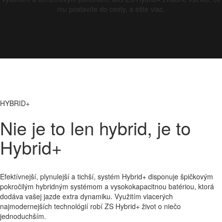
mu postavíte do cesty, a ešte viac.
HYBRID+
Nie je to len hybrid, je to
Hybrid+
Efektívnejší, plynulejší a tichší, systém Hybrid+ disponuje špičkovým
pokročilým hybridným systémom a vysokokapacitnou batériou, ktorá
dodáva vašej jazde extra dynamiku. Využitím viacerých
najmodernejších technológií robí ZS Hybrid+ život o niečo
jednoduchším.