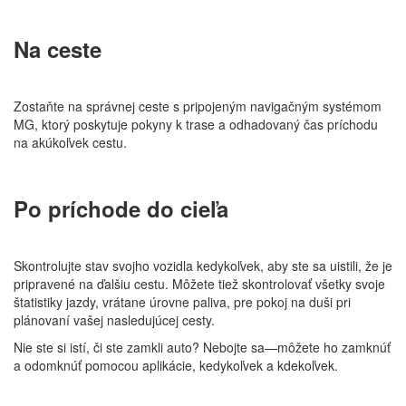
Na ceste
Zostaňte na správnej ceste s pripojeným navigačným systémom
MG, ktorý poskytuje pokyny k trase a odhadovaný čas príchodu
na akúkoľvek cestu.
Po príchode do cieľa
Skontrolujte stav svojho vozidla kedykoľvek, aby ste sa uistili, že je
pripravené na ďalšiu cestu. Môžete tiež skontrolovať všetky svoje
štatistiky jazdy, vrátane úrovne paliva, pre pokoj na duši pri
plánovaní vašej nasledujúcej cesty.
Nie ste si istí, či ste zamkli auto? Nebojte sa—môžete ho zamknúť
a odomknúť pomocou aplikácie, kedykoľvek a kdekoľvek.