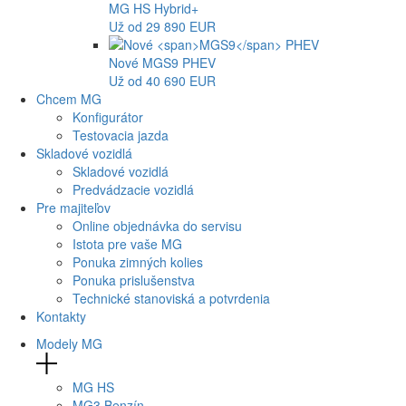
MG
HS Hybrid+
Už od 29 890 EUR
Nové
MGS9
PHEV
Už od 40 690 EUR
Chcem MG
Konfigurátor
Testovacia jazda
Skladové vozidlá
Skladové vozidlá
Predvádzacie vozidlá
Pre majiteľov
Online objednávka do servisu
Istota pre vaše MG
Ponuka zimných kolies
Ponuka prislušenstva
Technické stanoviská a potvrdenia
Kontakty
Modely MG
MG
HS
MG
3 Benzín