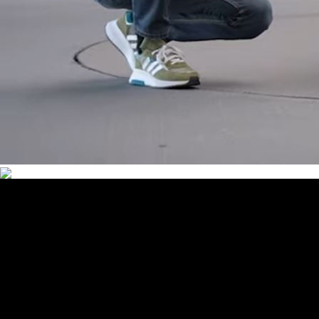
Znižovanie prevádzkových nákladov je vždy príjemné. Pokročilý
hybridný systém sa stará o to, aby bol motor na každom kroku v
najefektívnejšom režime jazdy. Či už zrýchľujete, uháňate po meste,
alebo jazdíte po diaľnici, váš MG3 Hybrid+ dosahuje spotrebu paliva
len 4,4 l*/100 km (kombinovaný výsledok testu WLTP) a emisie CO2
100 g/km.
*Údaje o spotrebe paliva a emisiách CO2 uvedené v predchádzajúcom texte sa
vzťahujú na výsledok kombinovaného testu WLTP. Skutočná spotreba paliva a
emisie CO2 sa môžu líšiť v závislosti od faktorov, ako sú jazdné podmienky, spôsob
jazdy, konfigurácia vozidla a iné netechnické premenné.