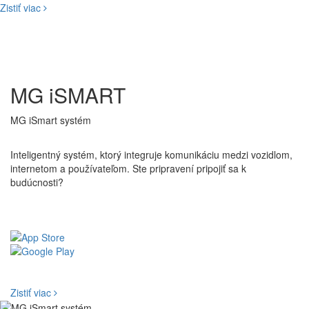
Zistiť viac
MG iSMART
MG iSmart systém
Inteligentný systém, ktorý integruje komunikáciu medzi vozidlom,
internetom a používateľom. Ste pripravení pripojiť sa k
budúcnosti?
Pohodlne sa usaďte a relaxujte
Inteligentné ukladanie
Dýchajte
pokojne
Informácie vždy po ruke
Zistiť viac