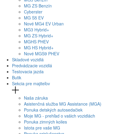
MG
ZS Benzín
Cyberster
MG
S5 EV
Nové
MG4
EV Urban
MG
3 Hybrid+
MG
ZS Hybrid+
MG
HS PHEV
MG
HS Hybrid+
Nové
MGS9
PHEV
Skladové vozidlá
Predvádzacie vozidlá
Testovacia jazda
Butik
Sekcia pre majiteľov
Naša záruka
Asistenčná služba MG Assistance (MGA)
Ponuka detských autosedačiek
Moje MG - prehľad o vašich vozidlách
Ponuka zimných kolies
Istota pre vaše MG
Ponuka prislušenstva