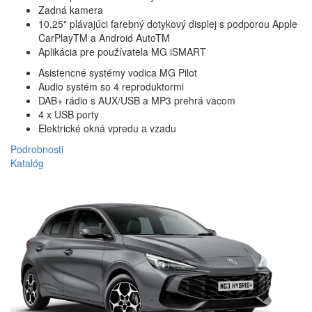
Pred cestou
Zadná kamera
10,25" plávajúci farebný dotykový displej s podporou Apple
CarPlayTM a Android AutoTM
Aplikácia pre používatela MG iSMART
Aplikácia MG iSMART Lite vám pomôže rýchlo lokalizovať vaše vozidlo
Zavrieť
a ľahko skontrolovať jeho stav, aby ste sa uistili, že je bezpečné a
Asistencné systémy vodica MG Pilot
pripravené na jazdu. Navyše môžete na diaľku zapnúť klimatizáciu na
Audio systém so 4 reproduktormi
požadovanú telplotu ešte predtým, ako nastúpite do vozidla.
DAB+ rádio s AUX/USB a MP3 prehrá vacom
4 x USB porty
Elektrické okná vpredu a vzadu
Podrobnosti
Nájdite svoje vozidlo
Katalóg
Určite presnú polohu vášho vozidla.
MG iSMART Lite
Diagnostika vozidla
Jednoducho skontrolujte stav svojho vozidla a uistite sa, že je
bezpečné, kým vyrazíte.
MG iSMART Lite
Vo vašom MG3 Hybrid+ nájdete miesto na všetko, od slnečných
okuliarov až po kufre. Držiaky na poháre na konzole, odkladací