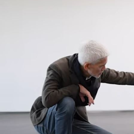
MG3 Hybrid+ bez námahy prepína medzi elektrickým a benzínovým
pohonom v závislosti od rýchlosti a štýlu jazdy, čím poskytuje skutočne
uspokojivú jazdu. Elektromotor s výkonom 100 kW bez problémov
zvláda jazdu s vysokým zaťažením a zrýchlenie. Medzitým 1,5-litrový
benzínový motor zasahuje pri vyšších rýchlostiach a udržiava batériu
nabitú.