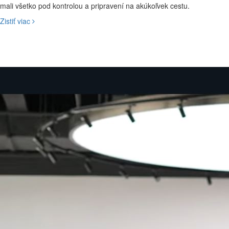
mali všetko pod kontrolou a pripravení na akúkoľvek cestu.
Zistiť viac
Inteligentné a flexibilné riadenie
Úspora paliva na najvyššej úrovni
Vzrušujúce zrýchlenie
MG Pilot
S naším balíkom inteligentných bezpečnostných technológií MG Pilot
bude vaša jazda plynulá a jednoduchá. Od inteligentného asistenta
obmedzenia rýchlosti po asistenta pre jazdu v dopravnej zápche, od
detekcie mŕtveho uhla po adaptívny tempomat - MG Pilot vám vždy
kryje chrbát.