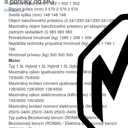
a
ponuky
od MG
Celková výška (mm)
1 502
1 502
1 502
Rázvor kolies (mm)
2 570
2 570
2 570
Prihlásiť sa
Svetlá výška (mm)
148
148
148
Kontrola stavu vozidla
Objem batožinového priestoru (l)
241/293
241/293
241/293
Pred ďalšou cestou skontrolujte úroveň nabitia batérie a dojazd.
Maximálny objem batožinového priestoru pri sklopených
MG iSMART Lite
zadných sedadlách (l)
983
983
983
Prevádzková hmotnosť (kg)
1285
1 298
1 308
Zamykanie a odomykanie vozidla
Najväčšia technicky prípustná hmotnosť (kg)
1 733
1 746
1
Nie ste si istí, či ste zamkli auto? Jednoducho ho zamknite alebo
766
odomknite pomocou aplikácie.
Hmotnosť prívesu (kg)
500
500
500
Motor
MG iSMART Lite
Typ
1.5L Hybrid
1.5L Hybrid
1.5L Hybrid
Zavrieť
Maximálny výkon spaľovacieho motora (kW/ot/min)
75/6000
75/6000
75/6000
Maximálny krútiaci moment spaľovacieho motora (Nm/ot/min)
128/4500
128/4500
128/4500
Maximálny výkon elektromotora (kW/ot/min)
100/4500
100/4500
100/4500
Maximálny krútiaci moment elektromotora (Nm/ot/min)
250/0~3400
250/0~3400
250/0~3400
Typ paliva
Bezolovnatý benzín (RON95) / Elektrina
Bezolovnatý benzín (RON95) / Elektrina
Bezolovnatý benzín