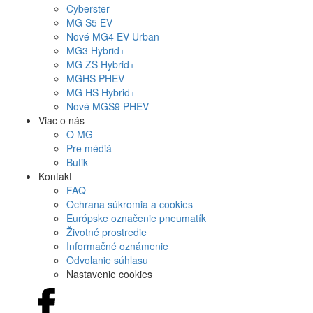
Cyberster
MG
S5 EV
Nové
MG4
EV Urban
MG
3 Hybrid+
MG
ZS Hybrid+
MG
HS PHEV
MG
HS Hybrid+
Nové
MGS9
PHEV
Viac o nás
O MG
Pre médiá
Butik
Kontakt
FAQ
Ochrana súkromia a cookies
Európske označenie pneumatík
Životné prostredie
Informačné oznámenie
Odvolanie súhlasu
Nastavenie cookies