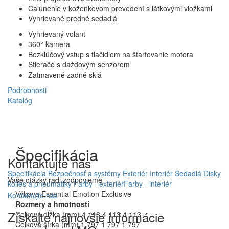
Čalúnenie v koženkovom prevedení s látkovými vložkami
Vyhrievané predné sedadlá
Vyhrievaný volant
360° kamera
Bezklúčový vstup s tlačidlom na štartovanie motora
Stierače s daždovým senzorom
Zatmavené zadné sklá
Podrobnosti
Katalóg
Po príjazde do cieľa
Špecifikácia
Kontaktujte
nás
Kedykoľvek skontrolujte stav svojho vozidla a uistite sa, že je
Špecifikácia
Bezpečnosť a systémy
Exteriér
Interiér
Sedadlá
Disky
pripravené na ďalšiu cestu. Môžete si pozrieť aj všetky svoje jazdné
Vaše otázky radi zodpovieme
kolies a pneumatiky
Farby - exteriér
Farby - interiér
štatistiky vrátane stavu paliva, aby ste boli pred ďalšou jazdou
Výbava
Essential
Emotion
Exclusive
Kontaktujte
nás
pripravený. Nie ste si istí, či máte zamknuté vozidlo? Nemajte obavy.
Rozmery a hmotnosti
Pomocou aplikácie ho môžete kedykoľvek a kdekoľvek odomknúť a
Získajte
najnovšie informácie
Celková dĺžka (mm)
4 113
4 113
4 113
zamknúť.
Celková šírka (mm)
1 797
1 797
1 797