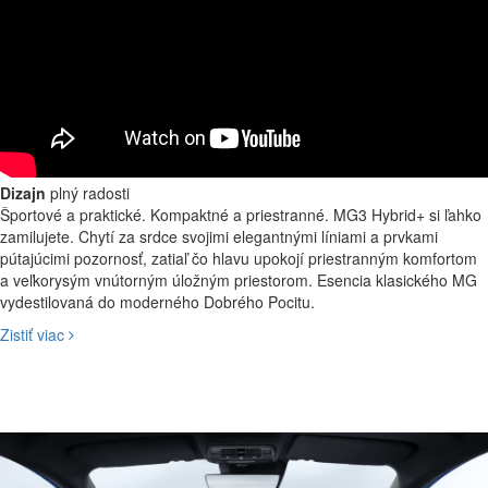
Dizajn
plný radosti
Športové a praktické. Kompaktné a priestranné. MG3 Hybrid+ si ľahko
360° kamera
zamilujete. Chytí za srdce svojimi elegantnými líniami a prvkami
pútajúcimi pozornosť, zatiaľ čo hlavu upokojí priestranným komfortom
a veľkorysým vnútorným úložným priestorom. Esencia klasického MG
vydestilovaná do moderného Dobrého Pocitu.
Parkovacie miesta a úzke ulice nie sú s 360° viditeľnosťou žiadnym
problémom. Štyri širokouhlé HD kamery vám poskytnú prehľad do
Zistiť viac
všetkých strán, zatiaľ čo ultrazvukový radar vás upozorní na prekážky.
K dispozícii je aj dynamický asistent cúvania, ktorý vám pomôže
zaparkovať v ideálnom uhle.
Dobré veci sa v MG3 Hybrid+ dejú rýchlo. Vďaka rýchlo reagujúcemu
elektromotoru, výkonnému spaľovaciemu motoru a vysokokapacitnej
Agilné a športové
batérii je tento hybridný model najrýchlejšie akcelerujúcim modelom vo