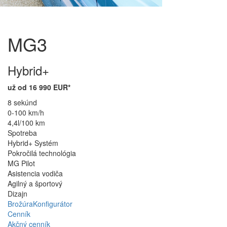
MG3
Hybrid+
už od 16 990 EUR*
8 sekúnd
0-100 km/h
4,4l/100 km
Spotreba
Hybrid+ Systém
Pokročilá technológia
MG Pilot
Asistencia vodiča
Agilný a športový
Dizajn
Brožúra
Konfigurátor
Cenník
Akčný cenník