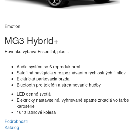
priestor v lakťovej opierke a pod ňou si môžete dokonca prispôsobiť
podľa seba. A keď sa naložíte na víkendový výlet, 293-litrový kufor so
sklopnými sedadlami zvládne každú batožinu.
Emotion
MG3 Hybrid+
Rovnako výbava Essential, plus...
Audio systém so 6 reproduktormi
Satelitná navigácia s rozpoznávaním rýchlostných limitov
Elektrická parkovacia brzda
Bluetooth pre telefón a streamovanie hudby
LED denné svetlá
Elektricky nastavitelné, vyhrievané spätné zrkadlá vo farbe
karosérie
16" zliatinové kolesá
Podrobnosti
Na ceste
Katalóg