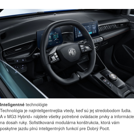
Hladké, športové
odpruženie
Vychutnajte si hladšiu jazdu vďaka jemne vyladenému odpruženiu.
MG3 Hybrid+ sa usilovne snaží absorbovať nárazy a vibrácie na ceste
pre maximálne pohodlie pri akejkoľvek rýchlosti.
Inteligentné
technológie
Technológia je najinteligentnejšia vtedy, keď sú jej stredobodom ľudia.
A v MG3 Hybrid+ nájdete všetky potrebné ovládacie prvky a informácie
na dosah ruky. Sofistikovaná modulárna konštrukcia, ktorá vám
poskytne jazdu plnú inteligentných funkcií pre Dobrý Pocit.