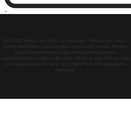
Nový MG3 Hybrid+ má všetko, čo potrebujete. Ponúka vám radost z
čistého elektrického pohonu a istotu benzínového motora. Nezištne
prepína medzi režimami, aby vám kedykoľvek poskytol
najekonomickejšiu a najjemnejšiu jazdu. Keďže sa vaša uhlíková stopa
zmenšuje a váš úsmev rastie, je to Dobrý Pocit, ktorý jednoducho
neskryjete.