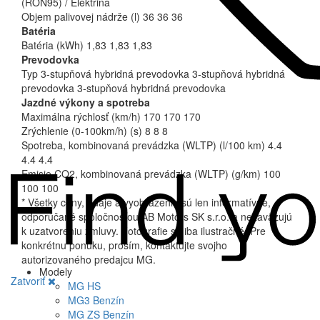
(RON95) / Elektrina
Objem palivovej nádrže (l)
36
36
36
Batéria
Batéria (kWh)
1,83
1,83
1,83
Prevodovka
Typ
3-stupňová hybridná prevodovka
3-stupňová hybridná
prevodovka
3-stupňová hybridná prevodovka
Jazdné výkony a spotreba
Maximálna rýchlosť (km/h)
170
170
170
Zrýchlenie (0-100km/h) (s)
8
8
8
Spotreba, kombinovaná prevádzka (WLTP) (l/100 km)
4.4
4.4
4.4
Emisie CO2, kombinovaná prevádzka (WLTP) (g/km)
100
100
100
* Všetky ceny, údaje a vyobrazenia sú len informatívne,
odporúčané spoločnosťou AB Motors SK s.r.o. a nezaväzujú
k uzatvoreniu zmluvy. Fotografie sú iba ilustračné. Pre
konkrétnu ponuku, prosím, kontaktujte svojho
autorizovaného predajcu MG.
Modely
Zatvoriť
MG
HS
MG
3 Benzín
MG
ZS Benzín