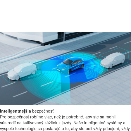
Pokročilý výkon
Pocíťte čistý pôžitok z jazdy s naším pokročilým hybridným systémom
HEV Plus a vysokokapacitnou batériou. Spotreba paliva a emisie CO2
sú nízke, zatiaľ čo vy si užívate vysokú úroveň komfortu a plynulú
jazdu. Pokoj v duši sa stretáva s najlepším výkonom v triede.
Inteligentnejšia
bezpečnosť
Pre bezpečnosť robíme viac, než je potrebné, aby ste sa mohli
sústrediť na kultivovaný zážitok z jazdy. Naše inteligentné systémy a
vyspelé technológie sa postarajú o to, aby ste boli vždy pripojení, vždy