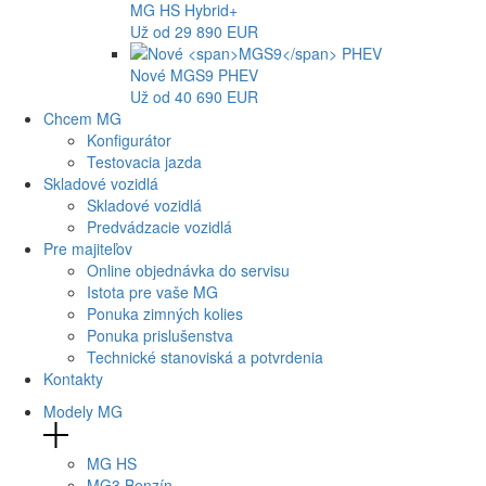
MG
HS Hybrid+
Už od 29 890 EUR
Nové
MGS9
PHEV
Už od 40 690 EUR
Chcem MG
Konfigurátor
Testovacia jazda
Skladové vozidlá
Skladové vozidlá
Predvádzacie vozidlá
Pre majiteľov
Online objednávka do servisu
Istota pre vaše MG
Ponuka zimných kolies
Ponuka prislušenstva
Technické stanoviská a potvrdenia
Kontakty
Modely MG
MG
HS
MG
3 Benzín