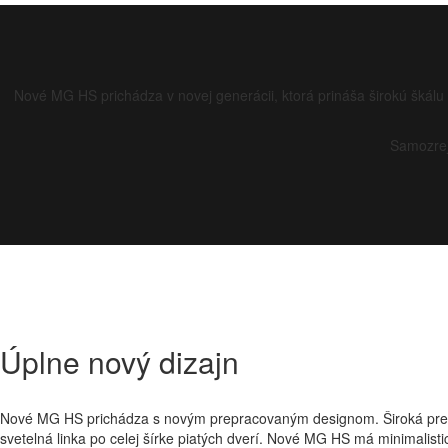
Nové MG HS prichádza v novej generácii, ktorá prináša širokú škálu
Samozrej
Úplne nový
dizajn
Nové MG HS prichádza s novým prepracovaným designom. Široká predn
svetelná linka po celej šírke piatých dverí. Nové MG HS má minimalistic