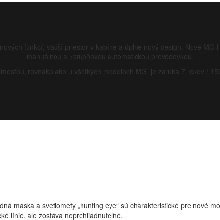
 nových funkcí, väčší priestor v kabíne a úplne nový design. Nové MG 
manuálnou a 7stupňovou automatickou prevodovkou.
mosťou, rovnako ako u všetkých modeloch MG, je záruka 7 rokov / 15
á maska a svetlomety „hunting eye“ sú charakteristické pre nové m
ké línie, ale zostáva neprehliadnuteľné.