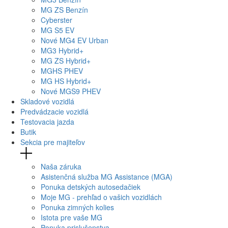
MG
ZS Benzín
Cyberster
MG
S5 EV
Nové
MG4
EV Urban
MG
3 Hybrid+
MG
ZS Hybrid+
MG
HS PHEV
MG
HS Hybrid+
Nové
MGS9
PHEV
Skladové vozidlá
Predvádzacie vozidlá
Testovacia jazda
Butik
Sekcia pre majiteľov
Naša záruka
Asistenčná služba MG Assistance (MGA)
Ponuka detských autosedačiek
Moje MG - prehľad o vašich vozidlách
Ponuka zimných kolies
Istota pre vaše MG
Ponuka prislušenstva