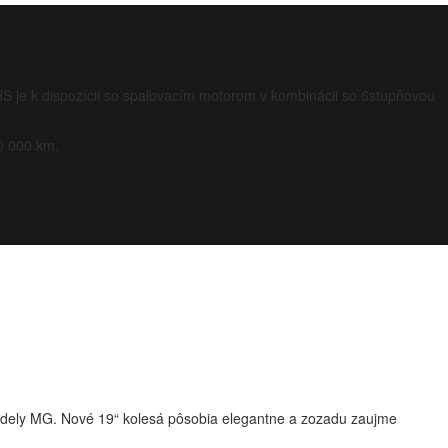
HS je k dispozícii so spaľovacím motorom v kombinácii so 6stupňovou
0 000 km.
odely MG. Nové 19“ kolesá pôsobia elegantne a zozadu zaujme