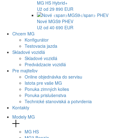
MG
HS Hybrid+
Už od 29 890 EUR
Nové
MGS9
PHEV
Už od 40 690 EUR
Chcem MG
Konfigurátor
Testovacia jazda
Skladové vozidlá
Skladové vozidlá
Predvádzacie vozidlá
Pre majiteľov
Online objednávka do servisu
Istota pre vaše MG
Ponuka zimných kolies
Ponuka prislušenstva
Technické stanoviská a potvrdenia
Kontakty
Modely MG
MG
HS
MG
3 Benzín