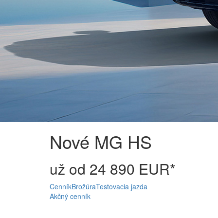
Nové MG HS
už od 24 890 EUR*
Cenník
Brožúra
Testovacia jazda
Akčný cenník