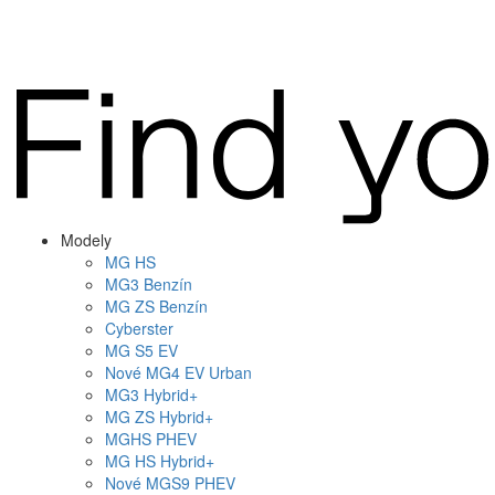
Modely
MG
HS
MG
3 Benzín
MG
ZS Benzín
Cyberster
MG
S5 EV
Nové
MG4
EV Urban
MG
3 Hybrid+
MG
ZS Hybrid+
MG
HS PHEV
MG
HS Hybrid+
Nové
MGS9
PHEV