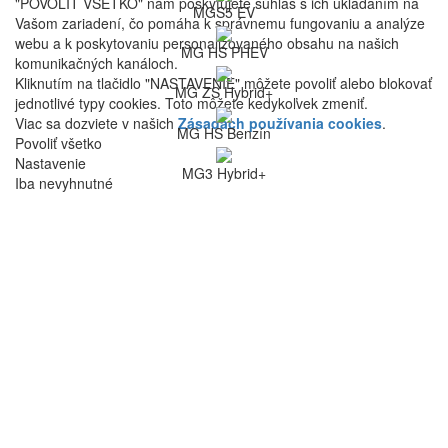
"POVOLIŤ VŠETKO" nám poskytujete súhlas s ich ukladaním na
MGS5 EV
Vašom zariadení, čo pomáha k správnemu fungovaniu a analýze
webu a k poskytovaniu personalizovaného obsahu na našich
MG HS PHEV
komunikačných kanáloch.
Kliknutím na tlačidlo "NASTAVENIE" môžete povoliť alebo blokovať
MG ZS Hybrid+
jednotlivé typy cookies. Toto môžete kedykoľvek zmeniť.
Viac sa dozviete v našich
Zásadách používania cookies
.
MG HS Benzín
Povoliť všetko
Nastavenie
MG3 Hybrid+
Iba nevyhnutné