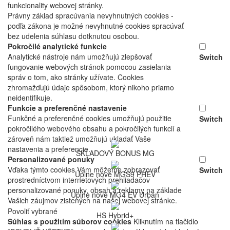
funkcionality webovej stránky.
Právny základ spracúvania nevyhnutných cookies -
podľa zákona je možné nevyhnutné cookies spracúvať
bez udelenia súhlasu dotknutou osobou.
Pokročilé analytické funkcie
Analytické nástroje nám umožňujú zlepšovať
Switch
fungovanie webových stránok pomocou zasielania
správ o tom, ako stránky užívate. Cookies
zhromažďujú údaje spôsobom, ktorý nikoho priamo
neidentifikuje.
Funkcie a preferenčné nastavenie
Funkčné a preferenčné cookies umožňujú použitie
Switch
pokročilého webového obsahu a pokročilých funkcií a
zároveň nám taktiež umožňujú ukladať Vaše
nastavenia a preferencie.
SKLADOVÝ BONUS MG
Personalizované ponuky
Vďaka týmto cookies Vám môžeme zobrazovať
Switch
Úplne nové MGS9 PHEV
prostredníctvom internetových prehliadačov
personalizované ponuky, obsah a reklamy na základe
Úplne nové MG4 EV Urban
Vašich záujmov zistených na našej webovej stránke.
Povoliť vybrané
HS Hybrid+
Súhlas s použitím súborov cookies
Kliknutím na tlačidlo