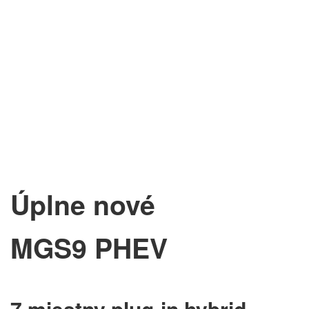
Úplne nové
MGS9 PHEV
7 miestny plug-in hybrid