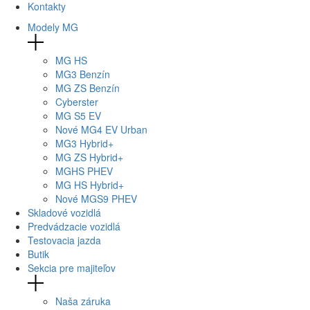
Kontakty
Modely MG
MG
HS
MG
3 Benzín
MG
ZS Benzín
Cyberster
MG
S5 EV
Nové
MG4
EV Urban
MG
3 Hybrid+
MG
ZS Hybrid+
MG
HS PHEV
MG
HS Hybrid+
Nové
MGS9
PHEV
Skladové vozidlá
Predvádzacie vozidlá
Testovacia jazda
Butik
Sekcia pre majiteľov
Naša záruka