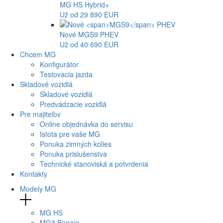
MG
HS Hybrid+
Už od 29 890 EUR
Nové
MGS9
PHEV
Už od 40 690 EUR
Chcem MG
Konfigurátor
Testovacia jazda
Skladové vozidlá
Skladové vozidlá
Predvádzacie vozidlá
Pre majiteľov
Online objednávka do servisu
Istota pre vaše MG
Ponuka zimných kolies
Ponuka prislušenstva
Technické stanoviská a potvrdenia
Kontakty
Modely MG
MG
HS
MG
3 Benzín