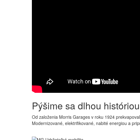
Pýšime sa dlhou históriou
Od založenia Morris Garages v roku 1924 prekvapovalo 
Modernizované, elektrifikované, nabité energiou a pri