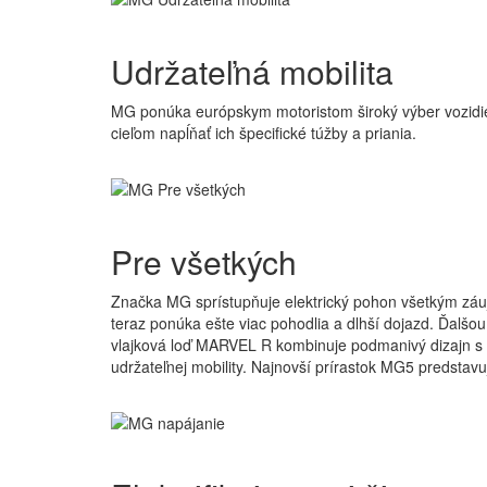
Udržateľná
mobilita
MG ponúka európskym motoristom široký výber vozidiel
cieľom napĺňať ich špecifické túžby a priania.
Pre
všetkých
Značka MG sprístupňuje elektrický pohon všetkým záuje
teraz ponúka ešte viac pohodlia a dlhší dojazd. Ďalš
vlajková loď MARVEL R kombinuje podmanivý dizajn s pr
udržateľnej mobility. Najnovší prírastok MG5 predstavu