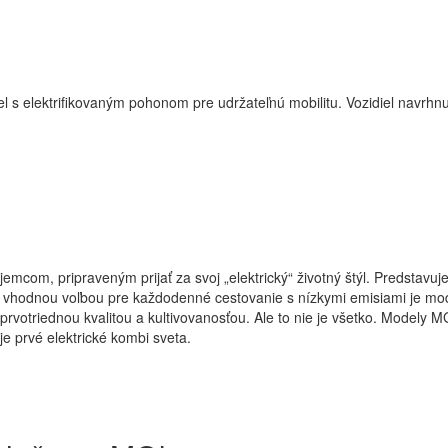
 s elektrifikovaným pohonom pre udržateľnú mobilitu. Vozidiel navrhnu
mcom, pripraveným prijať za svoj „elektrický“ životný štýl. Predstavu
ou vhodnou voľbou pre každodenné cestovanie s nízkymi emisiami je m
votriednou kvalitou a kultivovanosťou. Ale to nie je všetko. Modely MG
je prvé elektrické kombi sveta.