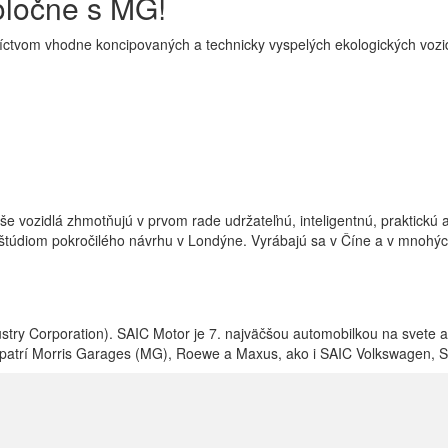
oločne s MG!
ctvom vhodne koncipovaných a technicky vyspelých ekologických vozidie
 vozidlá zhmotňujú v prvom rade udržateľnú, inteligentnú, praktickú a
štúdiom pokročilého návrhu v Londýne. Vyrábajú sa v Číne a v mnohýc
ry Corporation). SAIC Motor je 7. najväčšou automobilkou na svete a
r patrí Morris Garages (MG), Roewe a Maxus, ako i SAIC Volkswagen, 