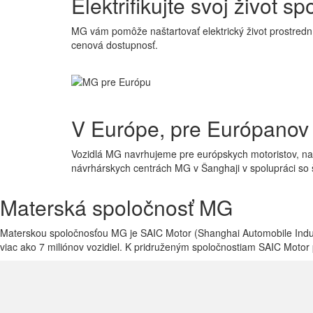
Elektrifikujte svoj
život sp
MG vám pomôže naštartovať elektrický život prostrední
cenová dostupnosť.
V Európe,
pre Európanov
Vozidlá MG navrhujeme pre európskych motoristov, naše
návrhárskych centrách MG v Šanghaji v spolupráci so 
Materská spoločnosť
MG
Materskou spoločnosťou MG je SAIC Motor (Shanghai Automobile Indust
viac ako 7 miliónov vozidiel. K pridruženým spoločnostiam SAIC Moto