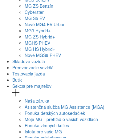
MG
ZS Benzín
Cyberster
MG
S5 EV
Nové
MG4
EV Urban
MG
3 Hybrid+
MG
ZS Hybrid+
MG
HS PHEV
MG
HS Hybrid+
Nové
MGS9
PHEV
Skladové vozidlá
Predvádzacie vozidlá
Testovacia jazda
Butik
Sekcia pre majiteľov
Naša záruka
Asistenčná služba MG Assistance (MGA)
Ponuka detských autosedačiek
Moje MG - prehľad o vašich vozidlách
Ponuka zimných kolies
Istota pre vaše MG
Ponuka prislušenstva