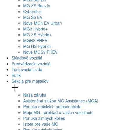
MG
ZS Benzín
Cyberster
MG
S5 EV
Nové
MG4
EV Urban
MG
3 Hybrid+
MG
ZS Hybrid+
MG
HS PHEV
MG
HS Hybrid+
Nové
MGS9
PHEV
Skladové vozidlá
Predvádzacie vozidlá
Testovacia jazda
Butik
Sekcia pre majiteľov
Naša záruka
Asistenčná služba MG Assistance (MGA)
Ponuka detských autosedačiek
Moje MG - prehľad o vašich vozidlách
Ponuka zimných kolies
Istota pre vaše MG
Ponuka prislušenstva