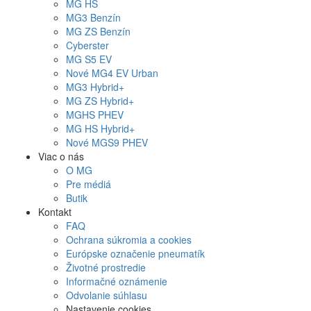
MG
HS
MG
3 Benzín
MG
ZS Benzín
Cyberster
MG
S5 EV
Nové
MG4
EV Urban
MG
3 Hybrid+
MG
ZS Hybrid+
MG
HS PHEV
MG
HS Hybrid+
Nové
MGS9
PHEV
Viac o nás
O MG
Pre médiá
Butik
Kontakt
FAQ
Ochrana súkromia a cookies
Európske označenie pneumatík
Životné prostredie
Informačné oznámenie
Odvolanie súhlasu
Nastavenie cookies