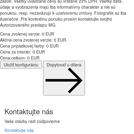
zásob. Všetky uvádzane ceny sú vrátane 23% DPH. Všetky dáta,
údaje a vyobrazenia majú iba informatívny charakter a nie sú
ponukou, resp. nezaväzujú k uzatvoreniu zmluvy. Fotografie sú iba
ilustračné. Pre konkrétnu ponuku prosím kontaktujte svojho
Autorizovaného predajcu MG.
Cena zvolenej verzie:
0
EUR
Akčná cena zvolenej verzie:
0
EUR
Cena príplatkovej farby:
0
EUR
Cena za interiér:
0
EUR
Cena celkom:
0
EUR
Uložiť konfiguráciu
Dopytovať u dílera
Kontaktujte
nás
Vaše otázky radi zodpovieme
Kontaktujte
nás