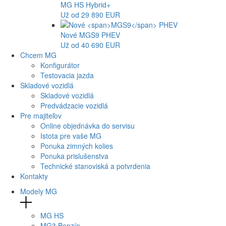
MG
HS Hybrid+
Už od 29 890 EUR
Nové
MGS9
PHEV
Už od 40 690 EUR
Chcem MG
Konfigurátor
Testovacia jazda
Skladové vozidlá
Skladové vozidlá
Predvádzacie vozidlá
Pre majiteľov
Online objednávka do servisu
Istota pre vaše MG
Ponuka zimných kolies
Ponuka prislušenstva
Technické stanoviská a potvrdenia
Kontakty
Modely MG
MG
HS
MG
3 Benzín