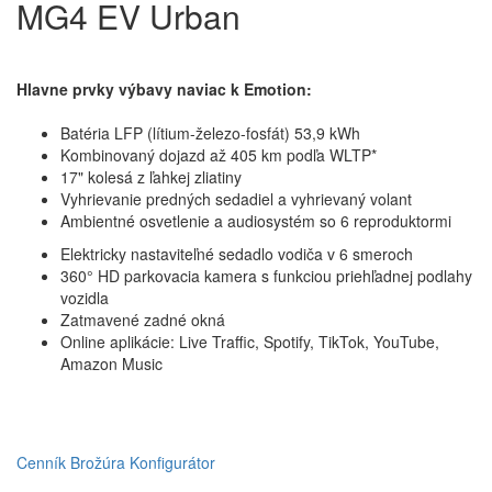
MG4 EV Urban
Hlavne prvky výbavy naviac k Emotion:
Batéria LFP (lítium-železo-fosfát) 53,9 kWh
Kombinovaný dojazd až 405 km podľa WLTP*
17" kolesá z ľahkej zliatiny
Vyhrievanie predných sedadiel a vyhrievaný volant
Ambientné osvetlenie a audiosystém so 6 reproduktormi
Elektricky nastaviteľné sedadlo vodiča v 6 smeroch
360° HD parkovacia kamera s funkciou priehľadnej podlahy
vozidla
Zatmavené zadné okná
Online aplikácie: Live Traffic, Spotify, TikTok, YouTube,
Amazon Music
Cenník
Brožúra
Konfigurátor