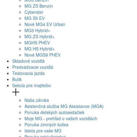
MG
ZS Benzín
Cyberster
MG
S5 EV
Nové
MG4
EV Urban
MG
3 Hybrid+
MG
ZS Hybrid+
MG
HS PHEV
MG
HS Hybrid+
Nové
MGS9
PHEV
Skladové vozidlá
Predvádzacie vozidlá
Testovacia jazda
Butik
Sekcia pre majiteľov
Naša záruka
Asistenčná služba MG Assistance (MGA)
Ponuka detských autosedačiek
Moje MG - prehľad o vašich vozidlách
Ponuka zimných kolies
Istota pre vaše MG
Ponuka prislušenstva