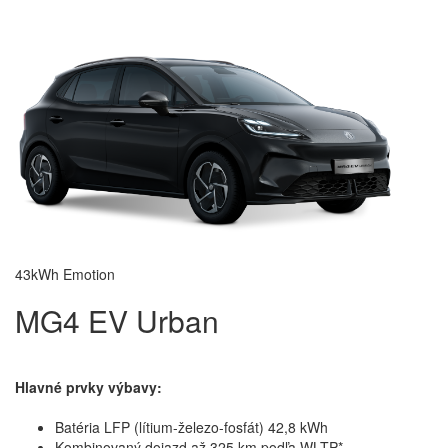
43kWh Emotion
MG4 EV Urban
Hlavné prvky výbavy:
Batéria LFP (lítium-železo-fosfát) 42,8 kWh
Kombinovaný dojazd až 325 km podľa WLTP*