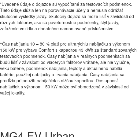
*Uvedené údaje o dojazde sú vypočítané za testovacích podmienok.
Tieto údaje slúžia len na porovnávacie účely a nemusia odrážať
skutočné výsledky jazdy. Skutočný dojazd sa môže líšiť v závislosti od
rôznych faktorov, ako sú poveternostné podmienky, štýl jazdy,
zaťaženie vozidla a dodatočne namontované príslušenstvo.
^Čas nabíjania 10 – 80 % platí pre ultrarýchlu nabíjačku s výkonom
150 kW pre výbavu Comfort s kapacitou 43 kWh za štandardizovaných
testovacích podmienok. Časy nabíjania v reálnych podmienkach sa
budú líšiť v závislosti od viacerých faktorov vrátane, ale nie výlučne,
veku batérie, podmienok nabíjania, teploty a aktuálneho nabitia
batérie, použitej nabíjačky a trvania nabíjania. Časy nabíjania sa
predĺžia pri použití nabíjačiek s nižšou kapacitou. Dostupnosť
nabíjačiek s výkonom 150 kW môže byť obmedzená v závislosti od
vašej lokality.
MG4 EV Urban