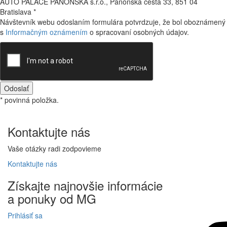
AUTO PALACE PANÓNSKA s.r.o., Panónska cesta 33, 851 04
Bratislava
*
Návštevník webu odoslaním formulára potvrdzuje, že bol oboznámený
s
Informačným oznámením
o spracovaní osobných údajov.
Odoslať
* povinná položka.
Kontaktujte
nás
Vaše otázky radi zodpovieme
Kontaktujte
nás
Získajte
najnovšie informácie
a
ponuky
od MG
Prihlásiť sa