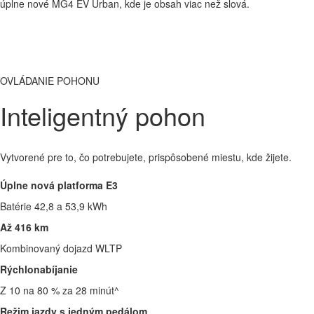
úplne nové MG4 EV Urban, kde je obsah viac než slová.
OVLÁDANIE POHONU
Inteligentný pohon
Vytvorené pre to, čo potrebujete, prispôsobené miestu, kde žijete.
Úplne nová platforma E3
Batérie 42,8 a 53,9 kWh
Až 416 km
Kombinovaný dojazd WLTP
Rýchlonabíjanie
Z 10 na 80 % za 28 minút^
Režim jazdy s jedným pedálom