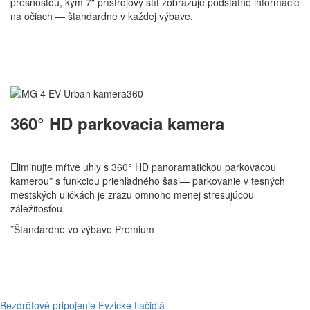
presnosťou, kým 7" prístrojový štít zobrazuje podstatné informácie
na očiach — štandardne v každej výbave.
360° HD parkovacia kamera
Eliminujte mŕtve uhly s 360° HD panoramatickou parkovacou
kamerou* s funkciou priehľadného šasi— parkovanie v tesných
mestských uličkách je zrazu omnoho menej stresujúcou
záležitosťou.
*Štandardne vo výbave Premium
Bezdrôtové pripojenie
Fyzické tlačidlá