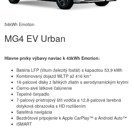
54kWh Emotion
MG4 EV Urban
Hlavne prvky výbavy naviac k 43kWh Emotion:
Batéria LFP (lítium-železitý fosfát) s kapacitou 53,9 kWh
Kombinovaný dojazd WLTP až 416 km*
16-palcové disky z ľahkých zliatin s aerodynamickým krytmi
Čierno-sivé látkové čalúnenie
Tepelné čerpadlo
7-palcový prístrojový štít vodiča a 12,8-palcová farebná
dotyková obrazovka s HD rozlíšením
Satelitná navigácia
Bezdrôtové pripojenie k Apple CarPlay™ a Android Auto™
iSMART