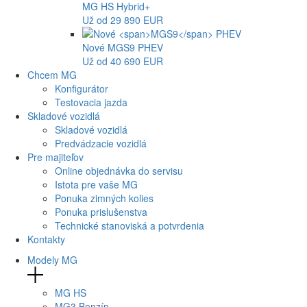
MG
HS Hybrid+
Už od 29 890 EUR
Nové
MGS9
PHEV
Už od 40 690 EUR
Chcem MG
Konfigurátor
Testovacia jazda
Skladové vozidlá
Skladové vozidlá
Predvádzacie vozidlá
Pre majiteľov
Online objednávka do servisu
Istota pre vaše MG
Ponuka zimných kolies
Ponuka prislušenstva
Technické stanoviská a potvrdenia
Kontakty
Modely MG
MG
HS
MG
3 Benzín