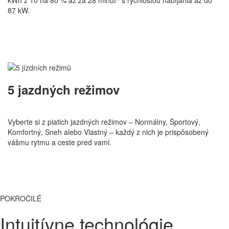
kWh z 10 na 80 % až za 28 minút^ s rýchlosťou nabíjania až do
87 kW.
5 jazdných režimov
Vyberte si z piatich jazdných režimov – Normálny, Športový,
Komfortný, Sneh alebo Vlastný – každý z nich je prispôsobený
vášmu rytmu a ceste pred vami.
POKROČILÉ
Intuitívne technológie