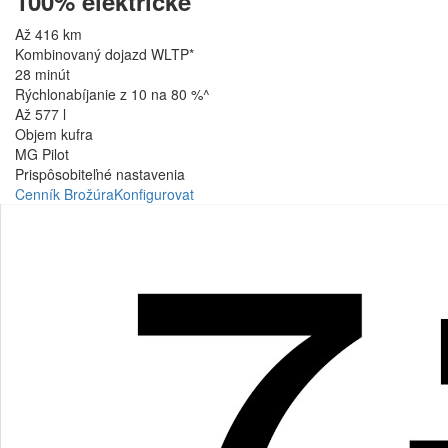
100% elektrické
Až 416 km
Kombinovaný dojazd WLTP*
28 minút
Rýchlonabíjanie z 10 na 80 %^
Až 577 l
Objem kufra
MG Pilot
Prispôsobiteľné nastavenia
Cenník
Brožúra
Konfigurovat