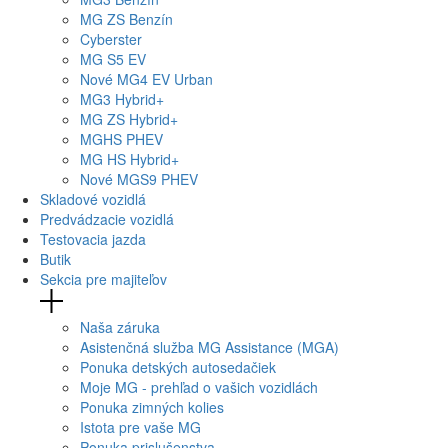
MG
ZS Benzín
Cyberster
MG
S5 EV
Nové
MG4
EV Urban
MG
3 Hybrid+
MG
ZS Hybrid+
MG
HS PHEV
MG
HS Hybrid+
Nové
MGS9
PHEV
Skladové vozidlá
Predvádzacie vozidlá
Testovacia jazda
Butik
Sekcia pre majiteľov
Naša záruka
Asistenčná služba MG Assistance (MGA)
Ponuka detských autosedačiek
Moje MG - prehľad o vašich vozidlách
Ponuka zimných kolies
Istota pre vaše MG
Ponuka prislušenstva