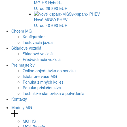
MG
HS Hybrid+
Už od 29 890 EUR
Nové
MGS9
PHEV
Už od 40 690 EUR
Chcem MG
Konfigurátor
Testovacia jazda
Skladové vozidlá
Skladové vozidlá
Predvádzacie vozidlá
Pre majiteľov
Online objednávka do servisu
Istota pre vaše MG
Ponuka zimných kolies
Ponuka prislušenstva
Technické stanoviská a potvrdenia
Kontakty
Modely MG
MG
HS
MG
3 Benzín