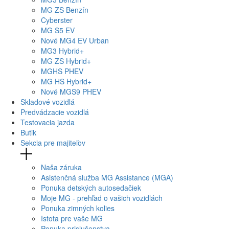
MG
ZS Benzín
Cyberster
MG
S5 EV
Nové
MG4
EV Urban
MG
3 Hybrid+
MG
ZS Hybrid+
MG
HS PHEV
MG
HS Hybrid+
Nové
MGS9
PHEV
Skladové vozidlá
Predvádzacie vozidlá
Testovacia jazda
Butik
Sekcia pre majiteľov
Naša záruka
Asistenčná služba MG Assistance (MGA)
Ponuka detských autosedačiek
Moje MG - prehľad o vašich vozidlách
Ponuka zimných kolies
Istota pre vaše MG
Ponuka prislušenstva