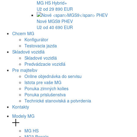
MG
HS Hybrid+
Už od 29 890 EUR
Nové
MGS9
PHEV
Už od 40 690 EUR
Chcem MG
Konfigurátor
Testovacia jazda
Skladové vozidlá
Skladové vozidlá
Predvádzacie vozidlá
Pre majiteľov
Online objednávka do servisu
Istota pre vaše MG
Ponuka zimných kolies
Ponuka prislušenstva
Technické stanoviská a potvrdenia
Kontakty
Modely MG
MG
HS
MG
3 Benzín