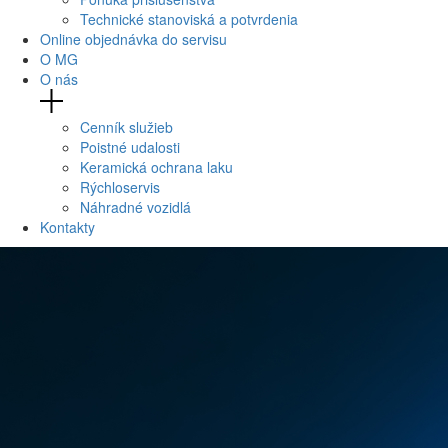
Technické stanoviská a potvrdenia
Online objednávka do servisu
O MG
O nás
Cenník služieb
Poistné udalosti
Keramická ochrana laku
Rýchloservis
Náhradné vozidlá
Kontakty