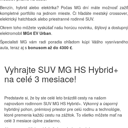
Benzín, hybrid alebo elektrika? Počas MG dní máte možnosť zažiť
kompletné portfólio na jednom mieste. Či hľadáte mestský crossover,
elektrický hatchback alebo priestranné rodinné SUV.
Okrem toho môžete vyskúšať našu horúcu novinku, štýlový a dostupný
elektromobil
MG4 EV Urban
.
Špecialisti MG vám radi poradia ohľadom kúpi Vášho vysnívaného
auta, teraz aj s
bonusom až do 4300 €
.
Vyhrajte SUV MG HS Hybrid+
na celé 3 mesiace!
Predstavte si, že by ste celé leto brázdili cesty na našom
najnovšom rodinnom SUV MG HS Hybrid+. Výkonný a úsporný
hybridný pohon, prémiový priestor pre celú rodinu a technológie,
ktoré premenia každú cestu na zážitok. To všetko môžete mať na
celé 3 mesiace úplne zadarmo.