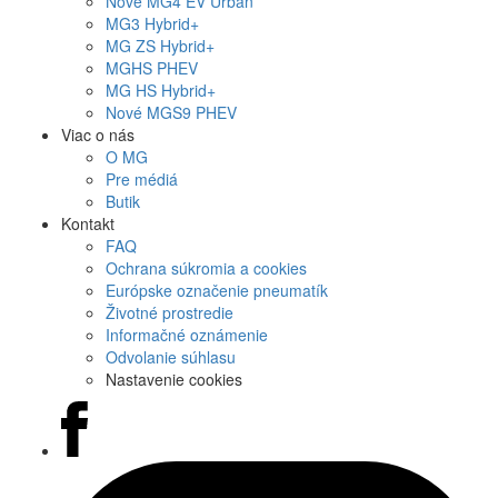
Nové
MG4
EV Urban
MG
3 Hybrid+
MG
ZS Hybrid+
MG
HS PHEV
MG
HS Hybrid+
Nové
MGS9
PHEV
Viac o nás
O MG
Pre médiá
Butik
Kontakt
FAQ
Ochrana súkromia a cookies
Európske označenie pneumatík
Životné prostredie
Informačné oznámenie
Odvolanie súhlasu
Nastavenie cookies