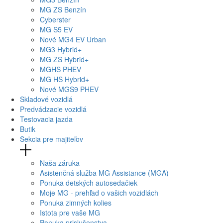
MG
ZS Benzín
Cyberster
MG
S5 EV
Nové
MG4
EV Urban
MG
3 Hybrid+
MG
ZS Hybrid+
MG
HS PHEV
MG
HS Hybrid+
Nové
MGS9
PHEV
Skladové vozidlá
Predvádzacie vozidlá
Testovacia jazda
Butik
Sekcia pre majiteľov
Naša záruka
Asistenčná služba MG Assistance (MGA)
Ponuka detských autosedačiek
Moje MG - prehľad o vašich vozidlách
Ponuka zimných kolies
Istota pre vaše MG
Ponuka prislušenstva