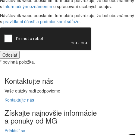
Návštevník webu odoslaním formulára potvrdzuje, že bol oboznámený
s
Informačným oznámením
o spracovaní osobných údajov.
Návštevník webu odoslaním formulára potvrdzuje, že bol oboznámený
s
pravidlami účasti a podmienkami súťaže
.
Odoslať
* povinná položka.
Kontaktujte
nás
Vaše otázky radi zodpovieme
Kontaktujte
nás
Získajte
najnovšie informácie
a
ponuky
od MG
Prihlásiť sa