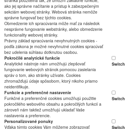
stránka použiteľná tak, že umožní základné funkcie,
ako jej správne načítanie a prístup k zabezpečeným
sekciám webovej stránky. Webová stránka nemôže
správne fungovať bez týchto cookies.
Obmedzenie ich spracúvania môže mať za následok
nesprávne fungovanie webstránky, alebo obmedzenie
funkcionality webovej stránky.
Právny základ spracúvania nevyhnutných cookies -
podľa zákona je možné nevyhnutné cookies spracúvať
bez udelenia súhlasu dotknutou osobou.
Pokročilé analytické funkcie
Analytické nástroje nám umožňujú zlepšovať
Switch
fungovanie webových stránok pomocou zasielania
správ o tom, ako stránky užívate. Cookies
zhromažďujú údaje spôsobom, ktorý nikoho priamo
neidentifikuje.
Funkcie a preferenčné nastavenie
Funkčné a preferenčné cookies umožňujú použitie
Switch
pokročilého webového obsahu a pokročilých funkcií a
zároveň nám taktiež umožňujú ukladať Vaše
nastavenia a preferencie.
Personalizované ponuky
Vďaka týmto cookies Vám môžeme zobrazovať
Switch