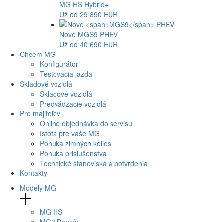
MG
HS Hybrid+
Už od 29 890 EUR
Nové
MGS9
PHEV
Už od 40 690 EUR
Chcem MG
Konfigurátor
Testovacia jazda
Skladové vozidlá
Skladové vozidlá
Predvádzacie vozidlá
Pre majiteľov
Online objednávka do servisu
Istota pre vaše MG
Ponuka zimných kolies
Ponuka prislušenstva
Technické stanoviská a potvrdenia
Kontakty
Modely MG
MG
HS
MG
3 Benzín