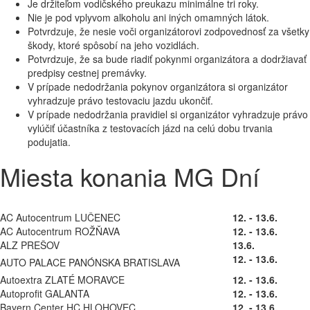
Je držiteľom vodičského preukazu minimálne tri roky.
Nie je pod vplyvom alkoholu ani iných omamných látok.
Potvrdzuje, že nesie voči organizátorovi zodpovednosť za všetky
škody, ktoré spôsobí na jeho vozidlách.
Potvrdzuje, že sa bude riadiť pokynmi organizátora a dodržiavať
predpisy cestnej premávky.
V prípade nedodržania pokynov organizátora si organizátor
vyhradzuje právo testovaciu jazdu ukončiť.
V prípade nedodržania pravidiel si organizátor vyhradzuje právo
vylúčiť účastníka z testovacích jázd na celú dobu trvania
podujatia.
Miesta konania MG Dní
AC Autocentrum LUČENEC
12. - 13.6.
AC Autocentrum ROŽŇAVA
12. - 13.6.
ALZ PREŠOV
13.6.
12. - 13.6.
AUTO PALACE PANÓNSKA BRATISLAVA
Autoextra ZLATÉ MORAVCE
12. - 13.6.
Autoprofit GALANTA
12. - 13.6.
Bayern Center HC HLOHOVEC
12. - 13.6.