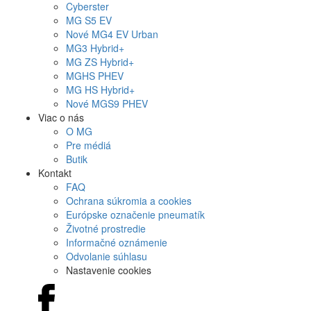
Cyberster
MG
S5 EV
Nové
MG4
EV Urban
MG
3 Hybrid+
MG
ZS Hybrid+
MG
HS PHEV
MG
HS Hybrid+
Nové
MGS9
PHEV
Viac o nás
O MG
Pre médiá
Butik
Kontakt
FAQ
Ochrana súkromia a cookies
Európske označenie pneumatík
Životné prostredie
Informačné oznámenie
Odvolanie súhlasu
Nastavenie cookies