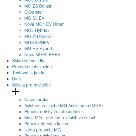
MG
ZS Benzín
Cyberster
MG
S5 EV
Nové
MG4
EV Urban
MG
3 Hybrid+
MG
ZS Hybrid+
MG
HS PHEV
MG
HS Hybrid+
Nové
MGS9
PHEV
Skladové vozidlá
Predvádzacie vozidlá
Testovacia jazda
Butik
Sekcia pre majiteľov
Naša záruka
Asistenčná služba MG Assistance (MGA)
Ponuka detských autosedačiek
Moje MG - prehľad o vašich vozidlách
Ponuka zimných kolies
Istota pre vaše MG
Ponuka prislušenstva