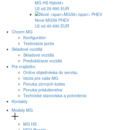
MG
HS Hybrid+
Už od 29 890 EUR
Nové
MGS9
PHEV
Už od 40 690 EUR
Chcem MG
Konfigurátor
Testovacia jazda
Skladové vozidlá
Skladové vozidlá
Predvádzacie vozidlá
Pre majiteľov
Online objednávka do servisu
Istota pre vaše MG
Ponuka zimných kolies
Ponuka prislušenstva
Technické stanoviská a potvrdenia
Kontakty
Modely MG
MG
HS
MG
3 Benzín